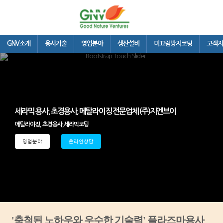
지엔브이
GNV소개
용사기술
영업분야
생산설비
미끄럼방지코팅
고객지
세라믹 용사, 초경용사, 메탈라이징 전문업체 (주)지엔브이
메탈라이징, 초경용사,세라믹코팅
영업분야
온라인상담
'축척된 노하우와 우수한 기술력' 플라즈마용사